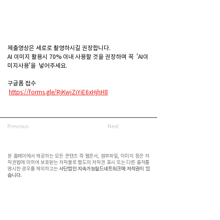
제출영상은 세로로 촬영하시길 권장합니다. 
AI 이미지 활용시 70% 이내 사용할 것을 권장하며 꼭  'AI이
미지사용'을  넣어주세요. 
구글폼 접수 
https://forms.gle/RjKwjZiYiE6xHjhH8
Previous
Next
본 홈페이에서 제공하는 모든 콘텐츠 즉 웹문서, 첨부파일, 이미지 등은 저
작권법에 의하여 보호받는 저작물로 별도의 저작권 표시 또는 다른 출처를
명시한 경우를 제외하고는
사단법인 지속가능월드네트워크에 저작권이 있
습니다.
(사)지속가능월드네트워크(SWN)는 기후위기시대, 재생에너지