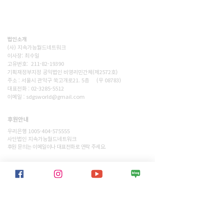
전환,탄소감축, 생태숲조성을 통해 사람과 자연이 공존하는 지
속가능한 세상을 만드는 비영리단체입니다. 넷제로 2050을 향
한 구체적인 변화를 현장에서 만들어갑니다.
법인소개
(사) 지속가능월드네트워크
이사장: 최수일
고유번호: 211-82-19390
기획재정부지정 공익법인 비영리민간체(제2572호)
주소 : 서울시 관악구 쑥고개로21. 5층 (우 08783)
대표전화 : 02-3285-5512
이메일 : sdgsworld@gmail.com
후원안내
후원하기
우리은행 1005-404-575555
사단법인 지속가능월드네트워크
​후원 문의는 이메일이나 대표전화로 연락 주세요.
​업무제휴 및 캠페인 제안
문의하기
SWN과 업무제휴 및 캠페인을 공동으로
진행하고자 하는 단체나 ESG기업의
소중한 제안을 기다립니다.