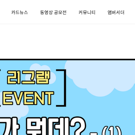
카드뉴스
동영상 공모전
커뮤니티
앰버서더