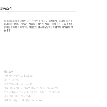
활동소식
본 홈페이에서 제공하는 모든 콘텐츠 즉 웹문서, 첨부파일, 이미지 등은 저
작권법에 의하여 보호받는 저작물로 별도의 저작권 표시 또는 다른 출처를
명시한 경우를 제외하고는
사단법인 지속가능월드네트워크에 저작권이 있
습니다.
(사)지속가능월드네트워크(SWN)는 기후위기시대, 재생에너지
전환,탄소감축, 생태숲조성을 통해 사람과 자연이 공존하는 지
속가능한 세상을 만드는 비영리단체입니다. 넷제로 2050을 향
한 구체적인 변화를 현장에서 만들어갑니다.
법인소개
(사) 지속가능월드네트워크
이사장: 최수일
고유번호: 211-82-19390
기획재정부지정 공익법인 비영리민간체(제2572호)
주소 : 서울시 관악구 쑥고개로21. 5층 (우 08783)
대표전화 : 02-3285-5512
이메일 : sdgsworld@gmail.com