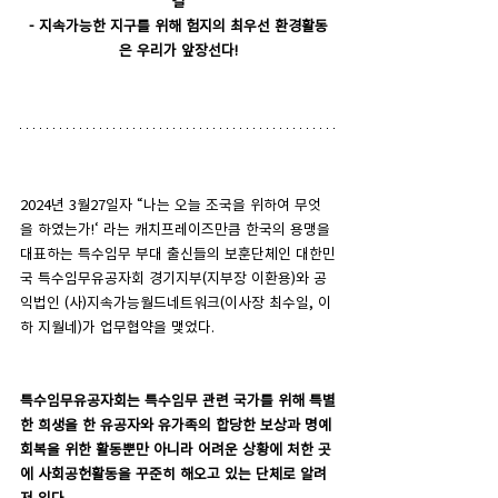
결
- 지속가능한 지구를 위해 험지의 최우선 환경활동
은 우리가 앞장선다!
2024년 3월27일자 “나는 오늘 조국을 위하여 무엇
을 하였는가!‘ 라는 캐치프레이즈만큼 한국의 용맹을 
대표하는 특수임무 부대 출신들의 보훈단체인 대한민
국 특수임무유공자회 경기지부(지부장 이환용)와 공
익법인 (사)지속가능월드네트워크(이사장 최수일, 이
하 지월네)가 업무협약을 맺었다.
특수임무유공자회는 특수임무 관련 국가를 위해 특별
한 희생을 한 유공자와 유가족의 합당한 보상과 명예
회복을 위한 활동뿐만 아니라 어려운 상황에 처한 곳
에 사회공헌활동을 꾸준히 해오고 있는 단체로 알려
져 있다. 