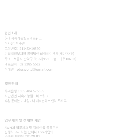
(사)지속가능월드네트워크(SWN)는 기후위기시대, 재생에너지
전환,탄소감축, 생태숲조성을 통해 사람과 자연이 공존하는 지
속가능한 세상을 만드는 비영리단체입니다. 넷제로 2050을 향
한 구체적인 변화를 현장에서 만들어갑니다.
법인소개
(사) 지속가능월드네트워크
이사장: 최수일
고유번호: 211-82-19390
기획재정부지정 공익법인 비영리민간체(제2572호)
주소 : 서울시 관악구 쑥고개로21. 5층 (우 08783)
대표전화 : 02-3285-5512
이메일 : sdgsworld@gmail.com
후원안내
후원하기
우리은행 1005-404-575555
사단법인 지속가능월드네트워크
​후원 문의는 이메일이나 대표전화로 연락 주세요.
​업무제휴 및 캠페인 제안
문의하기
SWN과 업무제휴 및 캠페인을 공동으로
진행하고자 하는 단체나 ESG기업의
소중한 제안을 기다립니다.