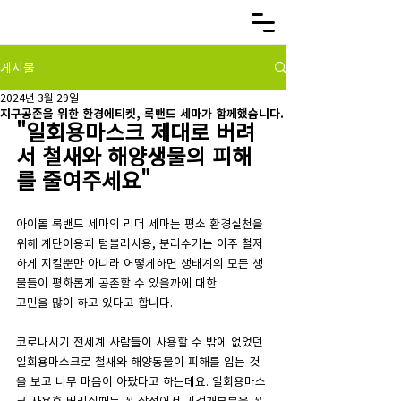
게시물
2024년 3월 29일
지구공존을 위한 환경에티켓, 록밴드 세마가 함께했습니다.
"일회용마스크 제대로 버려
서 철새와 해양생물의 피해
를 줄여주세요"
아이돌 록밴드 세마의 리더 세마는 평소 환경실천을 
위해 계단이용과 텀블러사용, 분리수거는 아주 철저
하게 지킬뿐만 아니라 어떻게하면 생태계의 모든 생
물들이 평화롭게 공존할 수 있을까에 대한
고민을 많이 하고 있다고 합니다. 
코로나시기 전세계 사람들이 사용할 수 밖에 없었던 
일회용마스크로 철새와 해양동물이 피해를 입는 것
을 보고 너무 마음이 아팠다고 하는데요. 일회용마스
크 사용후 버리실때는 꼭 잘접어서 귀걸개부분을 꽁