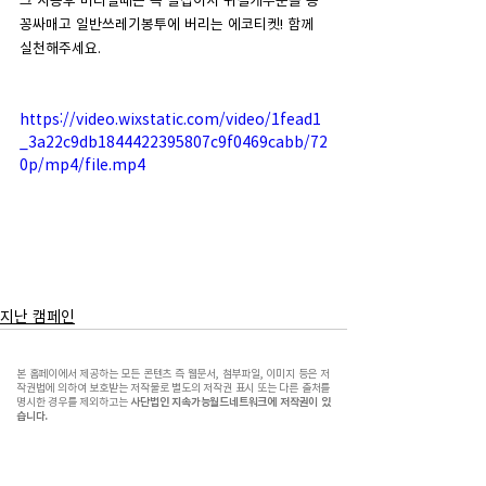
꽁싸매고 일반쓰레기봉투에 버리는 에코티켓! 함께 
실천해주세요. 
https://video.wixstatic.com/video/1fead1
_3a22c9db1844422395807c9f0469cabb/72
0p/mp4/file.mp4
지난 캠페인
본 홈페이에서 제공하는 모든 콘텐츠 즉 웹문서, 첨부파일, 이미지 등은 저
작권법에 의하여 보호받는 저작물로 별도의 저작권 표시 또는 다른 출처를
명시한 경우를 제외하고는
사단법인 지속가능월드네트워크에 저작권이 있
습니다.