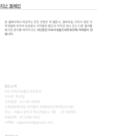
지난 캠페인
본 홈페이에서 제공하는 모든 콘텐츠 즉 웹문서, 첨부파일, 이미지 등은 저
작권법에 의하여 보호받는 저작물로 별도의 저작권 표시 또는 다른 출처를
명시한 경우를 제외하고는
사단법인 지속가능월드네트워크에 저작권이 있
습니다.
(사)지속가능월드네트워크(SWN)는 기후위기시대, 재생에너지
전환,탄소감축, 생태숲조성을 통해 사람과 자연이 공존하는 지
속가능한 세상을 만드는 비영리단체입니다. 넷제로 2050을 향
한 구체적인 변화를 현장에서 만들어갑니다.
법인소개
(사) 지속가능월드네트워크
이사장: 최수일
고유번호: 211-82-19390
기획재정부지정 공익법인 비영리민간체(제2572호)
주소 : 서울시 관악구 쑥고개로21. 5층 (우 08783)
대표전화 : 02-3285-5512
이메일 : sdgsworld@gmail.com
후원하기