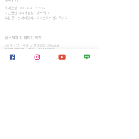
후원안내
우리은행 1005-404-575555
사단법인 지속가능월드네트워크
​후원 문의는 이메일이나 대표전화로 연락 주세요.
​업무제휴 및 캠페인 제안
문의하기
SWN과 업무제휴 및 캠페인을 공동으로
진행하고자 하는 단체나 ESG기업의
소중한 제안을 기다립니다.
​우리의 활동
> 모든 프로젝트 보기
> 모든 활동내역 보기
지속가능월드네트워크 소개
> 개요
> 이사장 인사말
> 활동소식
> 지월네 활동가
> 재정 보고서
> 앰버서더