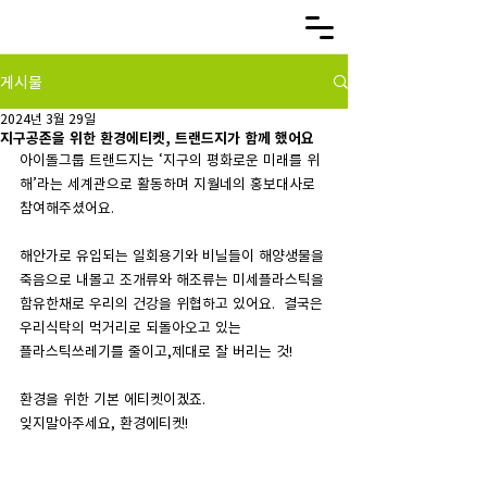
게시물
2024년 3월 29일
지구공존을 위한 환경에티켓, 트랜드지가 함께 했어요
아이돌그룹 트랜드지는 ‘지구의 평화로운 미래를 위
해’라는 세계관으로 활동하며 지월네의 홍보대사로 
참여해주셨어요. 
해안가로 유입되는 일회용기와 비닐들이 해양생물을 
죽음으로 내몰고 조개류와 해조류는 미세플라스틱을 
함유한채로 우리의 건강을 위협하고 있어요.  결국은 
우리식탁의 먹거리로 되돌아오고 있는
플라스틱쓰레기를 줄이고,제대로 잘 버리는 것! 
환경을 위한 기본 에티켓이겠죠. 
잊지말아주세요, 환경에티켓!