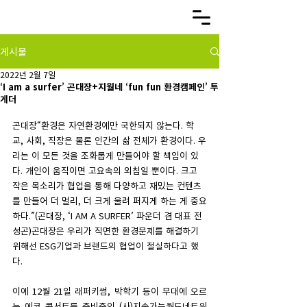
게시물
2022년 2월 7일
‘I am a surfer’ 곤대장+지월네 ‘fun fun 환경캠페인’ 투
게더
곤대장“환경은 자연환경에만 국한되지 않는다. 학
교, 사회, 직장은 물론 인간의 삶 전체가 환경이다. 우
리는 이 모든 것을 조화롭게 만들어야 할 책임이 있
다. 개인이 움직이면 고요속의 외침일 뿐이다. 크고 
작은 목소리가 협업을 통해 다양하고 재밌는 컨텐츠
를 만들어 더 멀리, 더 크게 울려 퍼지게 하는 게 중요
하다.”(곤대장, ‘I AM A SURFER’ 파운더 겸 대표 전
성곤)곤대장은 우리가 직면한 환경문제를 해결하기 
위해선 ESG기업과 브랜드의 협업이 절실하다고 했
다.
이에 12월 21일 래퍼키썸, 박학기 등이 무대에 오르
는 에코 콘서트를 준비중인 (사)지속가능월드네트워