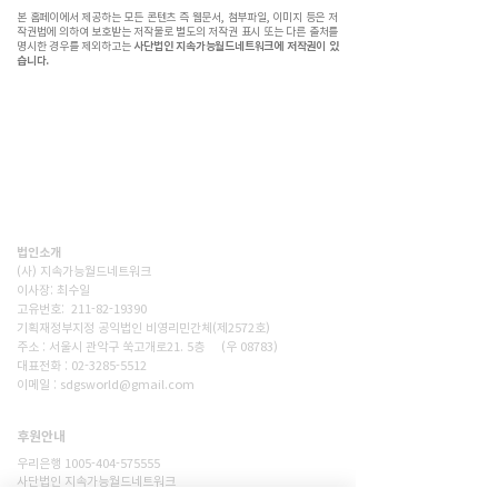
본 홈페이에서 제공하는 모든 콘텐츠 즉 웹문서, 첨부파일, 이미지 등은 저
작권법에 의하여 보호받는 저작물로 별도의 저작권 표시 또는 다른 출처를
명시한 경우를 제외하고는
사단법인 지속가능월드네트워크에 저작권이 있
습니다.
(사)지속가능월드네트워크(SWN)는 기후위기시대, 재생에너지
전환,탄소감축, 생태숲조성을 통해 사람과 자연이 공존하는 지
속가능한 세상을 만드는 비영리단체입니다. 넷제로 2050을 향
한 구체적인 변화를 현장에서 만들어갑니다.
법인소개
(사) 지속가능월드네트워크
이사장: 최수일
고유번호: 211-82-19390
기획재정부지정 공익법인 비영리민간체(제2572호)
주소 : 서울시 관악구 쑥고개로21. 5층 (우 08783)
대표전화 : 02-3285-5512
이메일 : sdgsworld@gmail.com
후원안내
후원하기
우리은행 1005-404-575555
사단법인 지속가능월드네트워크