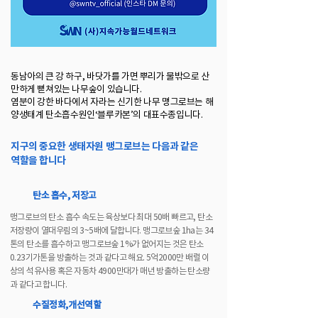
동남아의 큰 강 하구, 바닷가를 가면 뿌리가 물밖으로 산
만하게 뻗쳐있는 나무숲이 있습니다.
염분이 강한 바다에서 자라는 신기한 나무 맹그로브는 해
양생태계 탄소흡수원인‘블루카본’의 대표수종입니다.
지구의 중요한 생태자원 맹그로브는 다음과 같은
역할을 합니다
탄소 흡수, 저장고
맹그로브의 탄소 흡수 속도는 육상보다 최대 50배 빠르고, 탄소
저장량이 열대우림의 3~5배에 달합니다. 맹그로브숲 1ha는 34
톤의 탄소를 흡수하고 맹그로브숲 1%가 없어지는 것은 탄소
0.23기가톤을 방출하는 것과 같다고 해요. 5억2000만 배럴 이
상의 석유사용 혹은 자동차 4900만대가 매년 방출하는 탄소량
과 같다고 합니다.
수질정화,개선역할