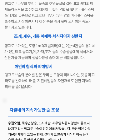
맹그로브나무의 뿌리는 물속의 오염물질을 걸러내고 바다의 미
세플라스틱을 흡수하고 저장하는 필터 역할을 합니다. 플라스틱
쓰레기의 급증으로 맹그로브 나무가 많은 양의 미세플라스틱을
흡수하고 저장하면서 더 이상 숨을 쉬지 못해 고사하는 속도가
빨라지고 있습니다.
조개, 새우, 게등 어패류 서식지이자 산란지
맹그로브가 있는 토양 1m2(제곱미터)에는 2만~4만종의 유기체
가 있는데요.물고기,게,가재,조개 등의 수중생물에게 서식처와
산란지를 제공하며 생물다양성 증대에 큰 역할을 합니다.
해안의 침식과 피해방지
맹그로브숲의 문어발 같은 뿌리는 토양이 깍여나가는 것을 막고
파도를 완화하여 태풍, 지진해일등의 자연재해로 인한 지역의
피해를 줄여줍니다.
지월네의 지속가능한 숲 조성
수질오염, 해수면상승, 도시개발, 새우양식등 다양한 이유로 사
라지고 있는 맹그로브숲이 위험에 빠져있습니다. 극단적인 이상
기온을 체험하고 있는 현재, 생태계도 멸종과 서식지 이동 등 기
후위기에 따른 변화가 요동치고 있습니다.