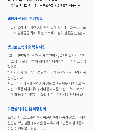
더늦기전에 지월네의 맹그로브숲조성 사업에 함께 해주세요.
해안가 쓰레기 줍기활동
과도한 쓰레기가 쌓여 숨을 쉬지 못해 죽어가고 있는 맹그로
브와 해양생물을 위해 해안가 쓰레기 정화 활동을 진행합니
다
맹그로브생태숲 복원사업
1그루=3만원(묘목식재,식재후 관리비,울타리설치비, 인건
비 포함) 나무 한그루에 왜 이렇게 비싸지? 라고 저희도 생각
했어요.
하지만 식재 후 나무가 성장하기 위해 현지인들의 관리가 꼭
필요합니다.
맹그로브가 파도에 쓰러지지 않도록 버팀목도 세워주고 쓰
러진 묘목을 다시 세워주거나 울타리를 주변에 쳐서 보호하
는 역할 등 관리해주는 분들의 인건비까지 상정된 비용입니
다.
주민생계개선 및 역량강화
조성된 맹그로브 숲에 아시아산립협력기구(AFoCO)와 함께
친환경 갯벌 생물 양식기술을 교육하여 주민들이 생계를 이
어갈 수 있도록 지원합니다.