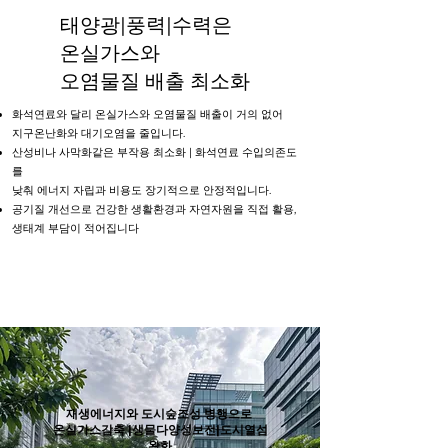
태양광|풍력|수력은
온실가스와
오염물질 배출 최소화
화석연료와 달리 온실가스와 오염물질 배출이 거의 없어
지구온난화와 대기오염을 줄입니다. ​
산성비나 사막화같은 부작용 최소화 | 화석연료 수입의존도
를
낮춰 에너지 자립과 비용도 장기적으로 안정적입니다.
공기질 개선으로 건강한 생활환경과 자연자원을 직접 활용,
​생태계 부담이 적어집니다
재생에너지와 도시숲조성 병행으로
​온실가스감축 |생물다양성보전|도시열섬
완화