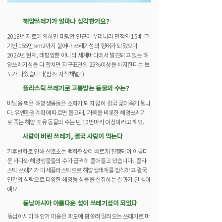
해양쓰레기가 얼마나 심각한가요?
2018년 자료에 의하면 태평안 인근에 우리나라 면적의 15배 크
기인 155만 km2까지 불어나 쓰레기섬의 형태가 되었으며
2024년 현재, 태평양뿐 아니라 세계바다에서 발견되고 있는 해
양쓰레기섬을 다 합치면 지구표면의 25%이상을 차지한다는 보
도가 나왔습니다(참조: 지식채널E)
플라스틱 쓰레기로 고통받는 동물의 수는?
비닐을 먹은 해양생물들은 소화가 되지 않아 결국 굶어죽게 됩니
다. 유엔환경계획에 따르면 돌고래, 거북을 비롯한 해양쓰레기
로 죽는 해양 포유 동물의 수는 년 10만마리 이상이라고 해요.
사람이 버린 쓰레기, 결국 사람이 먹는다
기후변화로 인해 산호초는 백화현상이 빠르게 진행되며 아름다
운 바다와 해양생물들의 수가 급격히 줄어들고 있습니다. 플라
스틱 쓰레기가 미세플라스틱으로 해양생태계를 잠식하고 결국
인간의 식탁으로 다양한 해양동.식물을 섭취하는 결과가 된 셈이
예요.
동남아시아 아름다운 섬이 쓰레기섬이 되었다
동남아시아 해안가 마을은 파도에 휩쓸려 밀려오는 쓰레기로 마