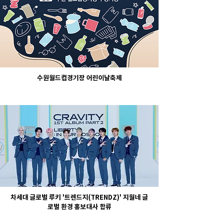
수원월드컵경기장 어린이날축제
차세대 글로벌 루키 '트렌드지(TRENDZ)' 지월네 글
로벌 환경 홍보대사 합류