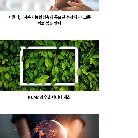
지월네, "지속가능환경축제 공모전 수상작·에코콘
서트 방송 탄다
KCMA와 입춘세미나 개최