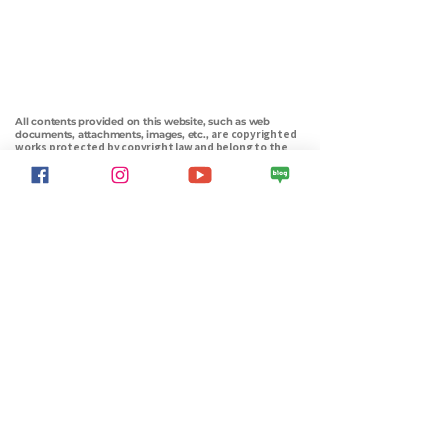
All contents provided on this website, such as web
are copyrighted
documents, attachments, images, etc.,
works protected by copyright law and belong to the
Sustainable World Network, an incorporated
association,
unless a separate copyright notice or other source
is indicated
.
Sustainable World Network is a Korean environmental nonprofit
dedicated to energy transition, carbon reduction, net-zero advocacy,
and ecological forest restoration. We connect citizens, media, and
policy to build a sustainable future — together.
Info
Sustainable World Network
Chairman
CHOE SU-IL
Identification number:
211-82-19390
Non-profit, non-profit organization designated by the Ministry
of Strategy and Finance (No. 2572)
Address: 21 Ssukgogae-ro, Gwanak-gu, Seoul. 5th floor (08783)