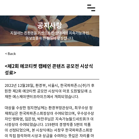
공지사항
지월네는 친환경을 기반으로 한 생태계의 지속가능과 인
권보호를 위한 활동에 앞장섭니다.
< Back
<제2회 에코티켓 캠페인 콘텐츠 공모전 시상식
성료>
2022년 12월28일, 환경부, 서울시, 한국파파존스(주)가 후
원한 제2회 에코티켓 공모전 시상식이 마포 도원빌딩에 소
재한 에스제이엔터프라이즈에서 개최되었습니다.
대상을 수상한 정지현님께는 환경부장관상이, 최우수상 정
재희님은 한국파파존스회장상이 수여되었으며, 우수상수상
자인 맹화영, 임은정, 박찬주님은 지속가능월드네트워크 이
사장상이 수여되었습니다. 159편의 경쟁작중 5편의 작품
이 선정되었으며, 본 시상식에는 서창우 한국파파존스회장
이 직접 참석하여 시상과 상금을 수여하는 뜻깊은 자리를 마