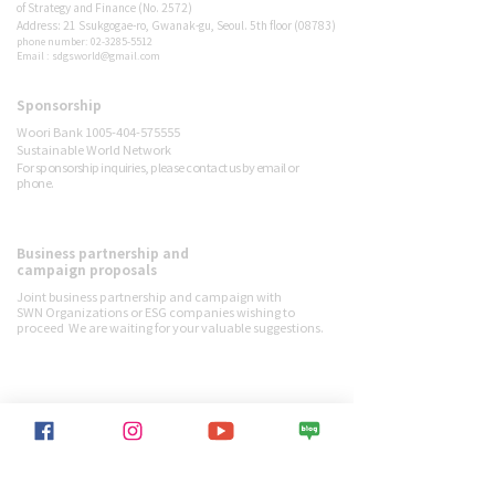
of Strategy and Finance (No. 2572)
Address: 21 Ssukgogae-ro, Gwanak-gu, Seoul. 5th floor (08783)
phone number: 02-3285-5512
Email : sdgsworld@gmail.com
Sponsorship
Sponsor
Woori Bank 1005-404-575555
Sustainable World Network
For sponsorship inquiries, please contact us by email or
phone.
Business partnership and
Contact us
campaign proposals
Joint business partnership and campaign with
SWN
Organizations or ESG companies wishing to
proceed
We are waiting for your valuable suggestions.
SWN activities
> View all projects
Sustainable World Network