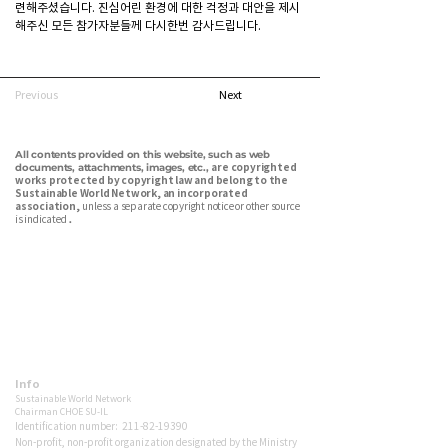
련해주셨습니다. 진심어린 환경에 대한 걱정과 대안을 제시
해주신 모든 참가자분들께 다시한번 감사드립니다.
Previous
Next
All contents provided on this website, such as web
are copyrighted
documents, attachments, images, etc.,
works protected by copyright law and belong to the
Sustainable World Network, an incorporated
association,
unless a separate copyright notice or other source
is indicated
.
Sustainable World Network is a Korean environmental nonprofit
dedicated to energy transition, carbon reduction, net-zero advocacy,
and ecological forest restoration. We connect citizens, media, and
policy to build a sustainable future — together.
Info
Sustainable World Network
Chairman
CHOE SU-IL
Identification number:
211-82-19390
Non-profit, non-profit organization designated by the Ministry