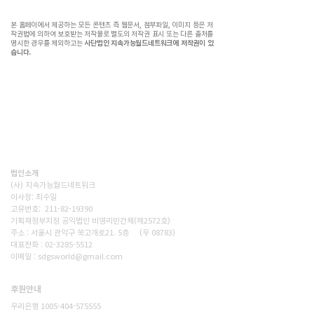
본 홈페이에서 제공하는 모든 콘텐츠 즉 웹문서, 첨부파일, 이미지 등은 저
작권법에 의하여 보호받는 저작물로 별도의 저작권 표시 또는 다른 출처를
명시한 경우를 제외하고는
사단법인 지속가능월드네트워크에 저작권이 있
습니다.
(사)지속가능월드네트워크(SWN)는 기후위기시대, 재생에너지
전환,탄소감축, 생태숲조성을 통해 사람과 자연이 공존하는 지
속가능한 세상을 만드는 비영리단체입니다. 넷제로 2050을 향
한 구체적인 변화를 현장에서 만들어갑니다.
법인소개
(사) 지속가능월드네트워크
이사장: 최수일
고유번호: 211-82-19390
기획재정부지정 공익법인 비영리민간체(제2572호)
주소 : 서울시 관악구 쑥고개로21. 5층 (우 08783)
대표전화 : 02-3285-5512
이메일 : sdgsworld@gmail.com
후원안내
후원하기
우리은행 1005-404-575555