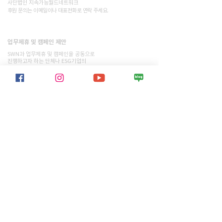
사단법인 지속가능월드네트워크
​후원 문의는 이메일이나 대표전화로 연락 주세요.
​업무제휴 및 캠페인 제안
문의하기
SWN과 업무제휴 및 캠페인을 공동으로
진행하고자 하는 단체나 ESG기업의
소중한 제안을 기다립니다.
​우리의 활동
> 모든 프로젝트 보기
> 모든 활동내역 보기
지속가능월드네트워크 소개
> 개요
> 이사장 인사말
> 활동소식
> 지월네 활동가
> 재정 보고서
> 앰버서더
> 연락처