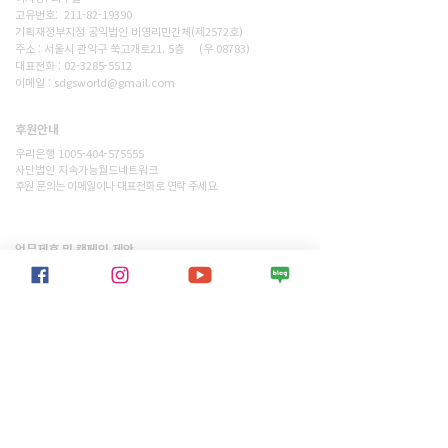
고유번호: 211-82-19390
기획재정부지정 공익법인 비영리민간체(제2572호)
주소 : 서울시 관악구 쑥고개로21. 5층 (우 08783)
대표전화 : 02-3285-5512
이메일 : sdgsworld@gmail.com
후원안내
후원하기
우리은행 1005-404-575555
사단법인 지속가능월드네트워크
​후원 문의는 이메일이나 대표전화로 연락 주세요.
​업무제휴 및 캠페인 제안
문의하기
SWN과 업무제휴 및 캠페인을 공동으로
진행하고자 하는 단체나 ESG기업의
소중한 제안을 기다립니다.
​우리의 활동
> 모든 프로젝트 보기
> 모든 활동내역 보기