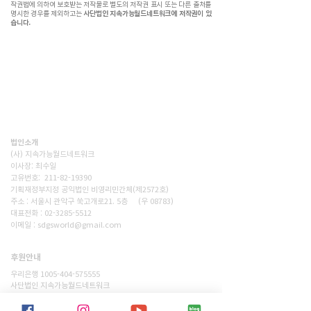
작권법에 의하여 보호받는 저작물로 별도의 저작권 표시 또는 다른 출처를
명시한 경우를 제외하고는
사단법인 지속가능월드네트워크에 저작권이 있
습니다.
(사)지속가능월드네트워크(SWN)는 기후위기시대, 재생에너지
전환,탄소감축, 생태숲조성을 통해 사람과 자연이 공존하는 지
속가능한 세상을 만드는 비영리단체입니다. 넷제로 2050을 향
한 구체적인 변화를 현장에서 만들어갑니다.
법인소개
(사) 지속가능월드네트워크
이사장: 최수일
고유번호: 211-82-19390
기획재정부지정 공익법인 비영리민간체(제2572호)
주소 : 서울시 관악구 쑥고개로21. 5층 (우 08783)
대표전화 : 02-3285-5512
이메일 : sdgsworld@gmail.com
후원안내
후원하기
우리은행 1005-404-575555
사단법인 지속가능월드네트워크
​후원 문의는 이메일이나 대표전화로 연락 주세요.