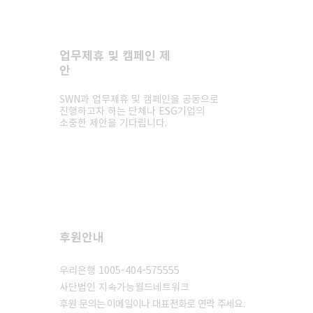
​업무제휴 및 캠페인 제
​
문의하기
안
>
SWN과 업무제휴 및 캠페인을 공동으로
>
진행하고자 하는 단체나 ESG기업의
소중한 제안을 기다립니다.
후원안내
후원하기
우리은행 1005-404-575555
사단법인 지속가능월드네트워크
​후원 문의는 이메일이나 대표전화로 연락 주세요.