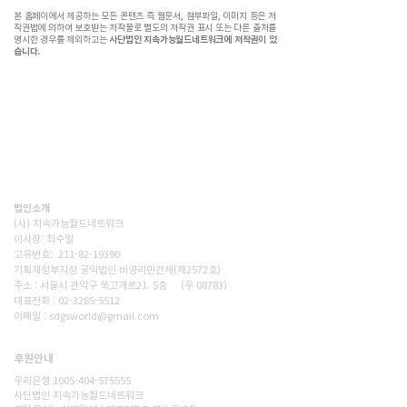
본 홈페이에서 제공하는 모든 콘텐츠 즉 웹문서, 첨부파일, 이미지 등은 저
작권법에 의하여 보호받는 저작물로 별도의 저작권 표시 또는 다른 출처를
명시한 경우를 제외하고는
사단법인 지속가능월드네트워크에 저작권이 있
습니다.
(사)지속가능월드네트워크(SWN)는 기후위기시대, 재생에너지
전환,탄소감축, 생태숲조성을 통해 사람과 자연이 공존하는 지
속가능한 세상을 만드는 비영리단체입니다. 넷제로 2050을 향
한 구체적인 변화를 현장에서 만들어갑니다.
법인소개
(사) 지속가능월드네트워크
이사장: 최수일
고유번호: 211-82-19390
기획재정부지정 공익법인 비영리민간체(제2572호)
주소 : 서울시 관악구 쑥고개로21. 5층 (우 08783)
대표전화 : 02-3285-5512
이메일 : sdgsworld@gmail.com
후원안내
후원하기
우리은행 1005-404-575555
사단법인 지속가능월드네트워크