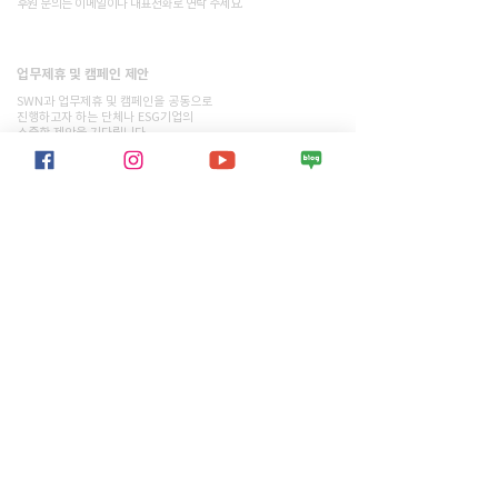
​후원 문의는 이메일이나 대표전화로 연락 주세요.
​업무제휴 및 캠페인 제안
문의하기
SWN과 업무제휴 및 캠페인을 공동으로
진행하고자 하는 단체나 ESG기업의
소중한 제안을 기다립니다.
​우리의 활동
> 모든 프로젝트 보기
> 모든 활동내역 보기
지속가능월드네트워크 소개
> 개요
> 이사장 인사말
> 활동소식
> 지월네 활동가
> 재정 보고서
> 앰버서더
> 연락처